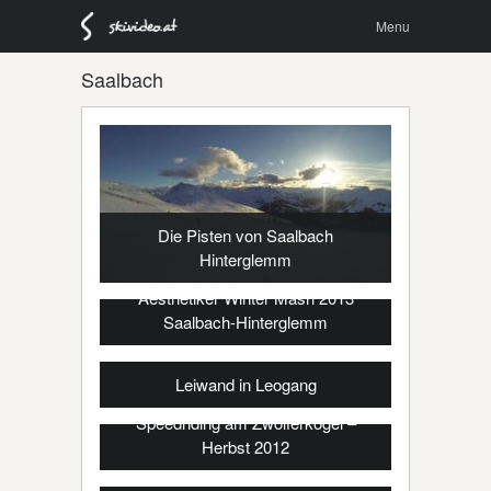
Menu
Skip to
Menu
content
Saalbach
Die Pisten von Saalbach
Hinterglemm
Aesthetiker Winter Mäsh 2013
Saalbach-Hinterglemm
Leiwand in Leogang
Speedriding am Zwölferkogel –
Herbst 2012