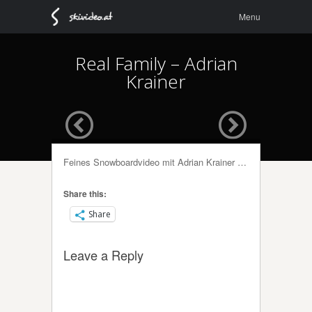
Menu
Skip to
Menu
content
Real Family – Adrian
Krainer
Feines Snowboardvideo mit Adrian Krainer …
Share this:
Share
Leave a Reply