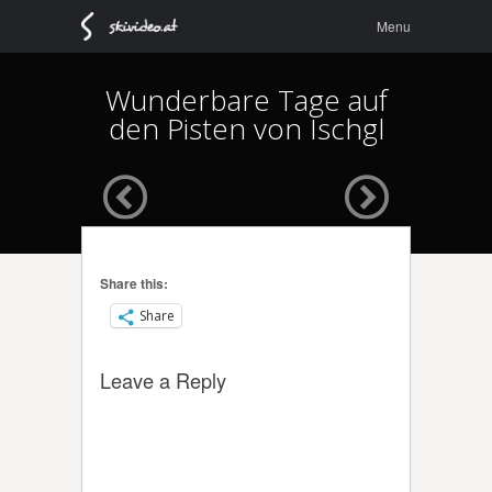
Menu
Skip to
Menu
content
Wunderbare Tage auf
den Pisten von Ischgl
Share this:
Share
Leave a Reply