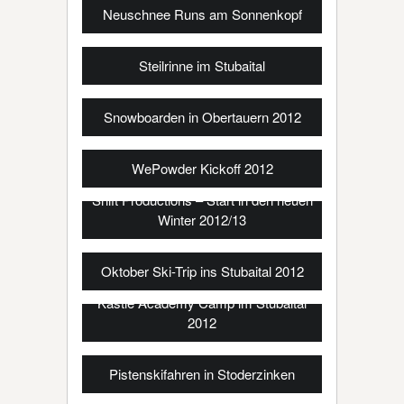
Neuschnee Runs am Sonnenkopf
Steilrinne im Stubaital
Snowboarden in Obertauern 2012
WePowder Kickoff 2012
Shift Productions – Start in den neuen
Winter 2012/13
Oktober Ski-Trip ins Stubaital 2012
Kästle Academy Camp im Stubaital
2012
Pistenskifahren in Stoderzinken