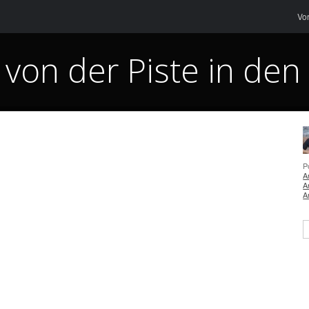
Me
Sk
Vo
 von der Piste in de
P
A
A
A
S