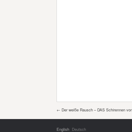
Post navigation
←
Der weiße Rausch – DAS Schirennen von 
English
Deutsch