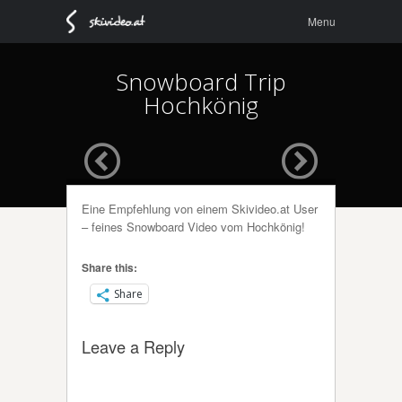
Menu
Skip to
Menu
content
Snowboard Trip
Hochkönig
Eine Empfehlung von einem Skivideo.at User
– feines Snowboard Video vom Hochkönig!
Share this:
Share
Leave a Reply