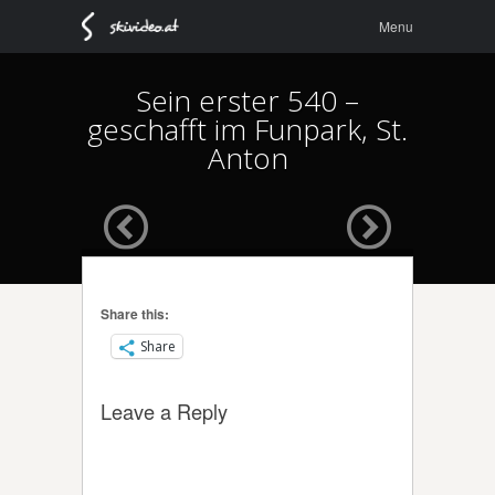
Menu
Skip to
Menu
content
Sein erster 540 –
geschafft im Funpark, St.
Anton
Share this:
Share
Leave a Reply